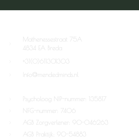
Mathenessestraat 75A
4834 EA Breda
+31(0)611301303
Info@mendedminds.nl
Psycholoog NIP-nummer: 135817
NFG-nummer: 7406
AGB Zorgverlener: 90-046263
AGB Praktijk: 90-54883