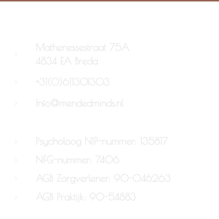
Mathenessestraat 75A
4834 EA Breda
+31(0)611301303
Info@mendedminds.nl
Psycholoog NIP-nummer: 135817
NFG-nummer: 7406
AGB Zorgverlener: 90-046263
AGB Praktijk: 90-54883