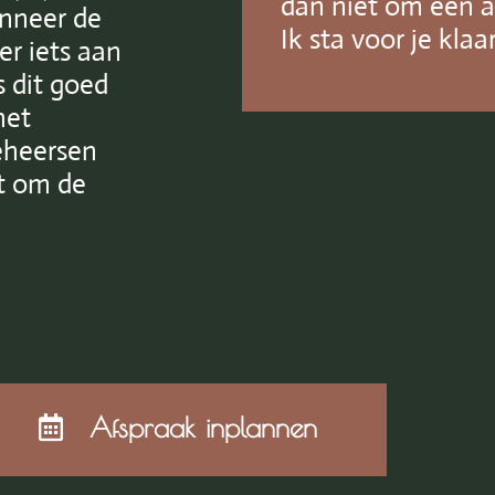
dan niet om een a
anneer de
Ik sta voor je klaar
er iets aan
s dit goed
het
beheersen
nt om de
Afspraak inplannen