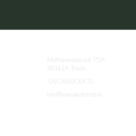
Mathenessestraat 75A
4834 EA Breda
+31(0)611301303
Info@mendedminds.nl