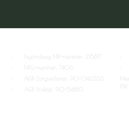
Psycholoog NIP-nummer: 135817
NFG-nummer: 7406
AGB Zorgverlener: 90-046263
Men
PW 
AGB Praktijk: 90-54883