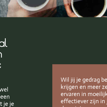
al
n
e
Wil jij je gedrag 
krijgen en meer z
owel
ervaren in moeilijk
 een
effectiever zijn in 
 je je