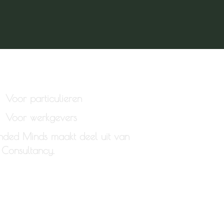
Voor particulieren
Voor werkgevers
ded Minds maakt deel uit van
Consultancy.