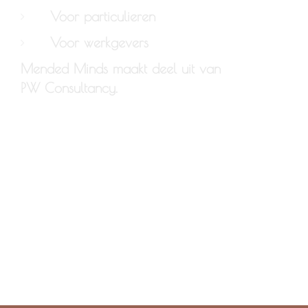
Voor particulieren
Voor werkgevers
Mended Minds maakt deel uit van
PW Consultancy.