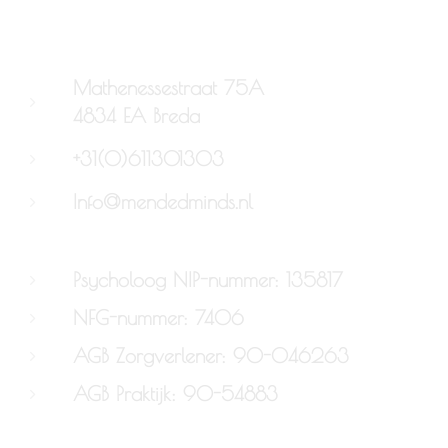
Mathenessestraat 75A
4834 EA Breda
+31(0)611301303
Info@mendedminds.nl
Psycholoog NIP-nummer: 135817
NFG-nummer: 7406
AGB Zorgverlener: 90-046263
AGB Praktijk: 90-54883