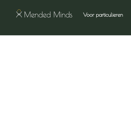
Voor particulieren
[bookingpress_appointment_cancellation_confirmation]